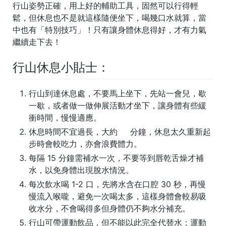
行山姿勢正確，用上好的輔助工具，固然可以行得輕
鬆，但休息也不是就這樣隨便坐下，喝幾口水就算，當
中也有「特別技巧」！只有讓身體休息得好，才有力氣
繼續走下去！
行山休息小貼士：
行山到達休息處，不要馬上坐下，先站一會兒，歇
一歇，或者做一做伸展活動才坐下，讓身體有些緩
衝時間，慢慢適應。
休息時間不宜過長，大約 分鐘，休息太久重新起
步時會較吃力，亦會浪費體力。
每隔 15 分鐘需補水一次，不要等到唇乾舌燥才補
水，以免身體出現脫水情況。
每次飲水喝 1-2 口，先將水含在口腔 30 秒，再慢
慢流入喉嚨，避免一次喝太多，這樣身體會較易吸
收水分，不會喝得多但身體仍不夠水分補充。
行山可帶運動飲品，但不能以此完全代替水；運動