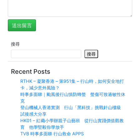
搜尋
搜尋
Recent Posts
RTHK – 凝聚香港 – 第951集 – 行山時，如何安全地打
卡，減少意外風險？
時事多面睇｜颱風後行山慎防蜂螫 螫傷可致過敏性休
克
登山機械人香港實測 行山「黑科技」挑戰針山樓級
試後感大分享
HK01 – 紅磡小學辦親子山藝班 從行山實踐價值觀教
育 他學堅毅你學放手
TVB 時事多面睇 行山救命 APPS