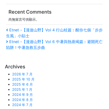
Recent Comments
尚無留言可供顯示。
文
上
Etnet -【漫遊山野】Vol 4 行山杖篇︰醒你七個「步步
一
生風」小貼士
章
篇
下
Etnet -【漫遊山野】Vol 6 中暑與熱衰竭篇︰避開死亡
文
一
導
陷阱！中暑急救五步曲
�
篇
覽
文
�
Archives
2026 年 7 月
2025 年 10 月
2025 年 6 月
2025 年 1 月
2024 年 9 月
2024 年 8 月
2024 年 7 月