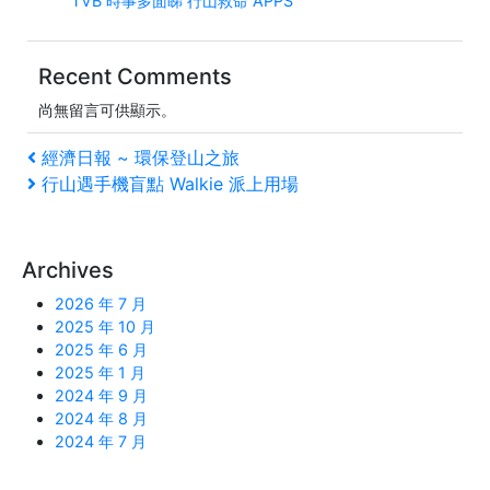
TVB 時事多面睇 行山救命 APPS
Recent Comments
尚無留言可供顯示。
文
上
經濟日報 ~ 環保登山之旅
一
下
行山遇手機盲點 Walkie 派上用場
章
篇
一
文
篇
導
�
文
Archives
覽
�
2026 年 7 月
2025 年 10 月
2025 年 6 月
2025 年 1 月
2024 年 9 月
2024 年 8 月
2024 年 7 月