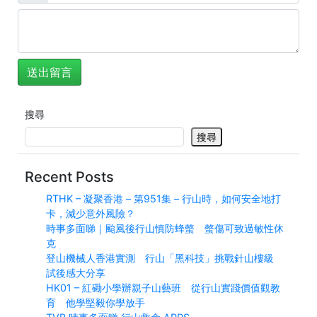
搜尋
搜尋
Recent Posts
RTHK – 凝聚香港 – 第951集 – 行山時，如何安全地打
卡，減少意外風險？
時事多面睇｜颱風後行山慎防蜂螫 螫傷可致過敏性休
克
登山機械人香港實測 行山「黑科技」挑戰針山樓級
試後感大分享
HK01 – 紅磡小學辦親子山藝班 從行山實踐價值觀教
育 他學堅毅你學放手