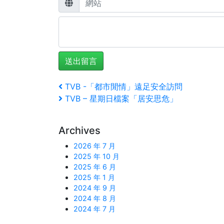
文
上
TVB -「都市閒情」遠足安全訪問
一
下
TVB – 星期日檔案「居安思危」
章
篇
一
文
篇
導
Archives
�
文
覽
�
2026 年 7 月
2025 年 10 月
2025 年 6 月
2025 年 1 月
2024 年 9 月
2024 年 8 月
2024 年 7 月