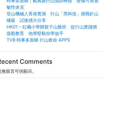
時事多面睇｜颱風後行山慎防蜂螫 螫傷可致過
敏性休克
登山機械人香港實測 行山「黑科技」挑戰針山
樓級 試後感大分享
HK01 – 紅磡小學辦親子山藝班 從行山實踐價
值觀教育 他學堅毅你學放手
TVB 時事多面睇 行山救命 APPS
Recent Comments
尚無留言可供顯示。